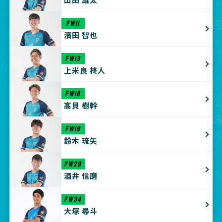
FW11
濱田 智也
FW13
上米良 柊人
FW18
髙貝 樹幹
FW19
鈴木 琉矢
FW29
酒井 信磨
FW34
大塚 尋斗