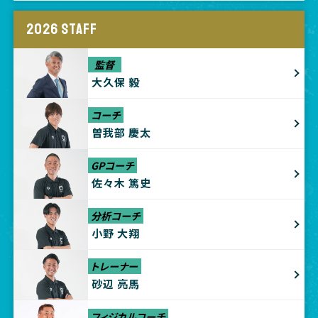
2026 STAFF
監督
大久保 毅
コーチ
曽我部 慶太
GPコーチ
佐々木 篤史
分析コーチ
小野 大翔
トレーナー
砂辺 亮馬
フィジカルコーチ