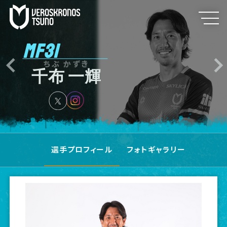
MF31
ちぶ かずき
千布 一輝
選手プロフィール
フォトギャラリー