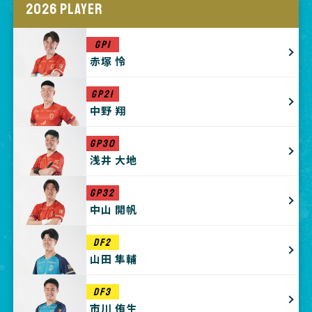
2026 PLAYER
GP1
赤塚 怜
GP21
中野 翔
GP30
浅井 大地
GP32
中山 開帆
DF2
山田 隼輔
DF3
市川 侑生