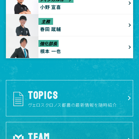
小野 宣喜
主務
春田 蹴輔
強化部長
根本 一也
TOPICS
ヴェロスクロノス都農の最新情報を随時紹介
TEAM