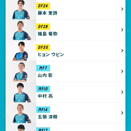
DF24
藤本 奎詩
DF28
福島 竜弥
DF35
ヒョン ウビン
MF7
山内 彰
MF10
中村 亮
MF14
五領 淳樹
MF17