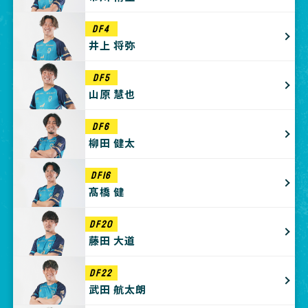
DF4
井上 将弥
DF5
山原 慧也
DF6
柳田 健太
DF16
髙橋 健
DF20
藤田 大道
DF22
武田 航太朗