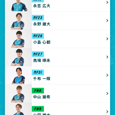
永吉 広大
MF23
永野 雄大
MF26
小島 心都
MF27
馬場 琢未
MF31
千布 一輝
FW8
中山 雄希
FW9
山田 雄太