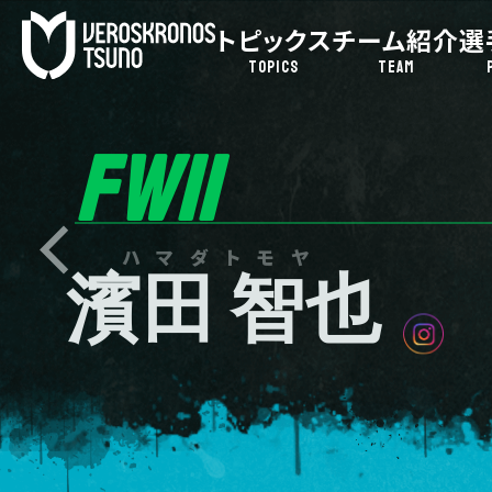
トピックス
チーム紹介
選
TOPICS
TEAM
FW11
ハマダトモヤ
濱田 智也