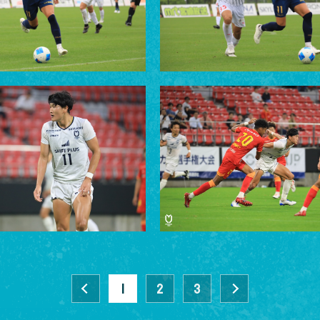
前へ
1
2
3
»