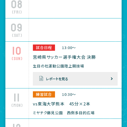
08
(Fri)
09
(Sat)
10
試合日程
13:00～
宮崎県サッカー選手権大会 決勝
(Sun)
生目の杜運動公園陸上競技場
レポートを見る
11
練習試合
10:30～
vs東海大学熊本 45分×2本
(Mon)
ミヤチク藤見公園 西側多目的広場