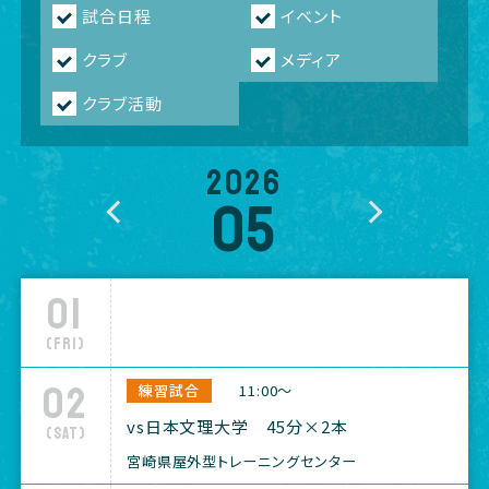
試合日程
イベント
クラブ
メディア
クラブ活動
2026
05
01
(Fri)
02
練習試合
11:00～
vs日本文理大学 45分×2本
(Sat)
宮崎県屋外型トレーニングセンター