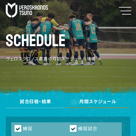
SCHEDULE
ヴェロスクロノス都農の月間スケジュール情報
試合日程・結果
月間スケジュール
練習
練習試合