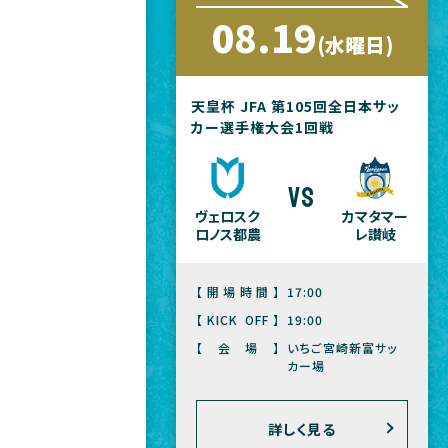
08.19
(水曜日)
天皇杯 JFA 第105回全日本サッ
カー選手権大会1回戦
vs
ヴェロスク
カマタマー
ロノス都農
レ讃岐
【開場時間】
17:00
【KICK OFF】
19:00
【会場】
いちご宮崎新富サッ
カー場
詳しく見る