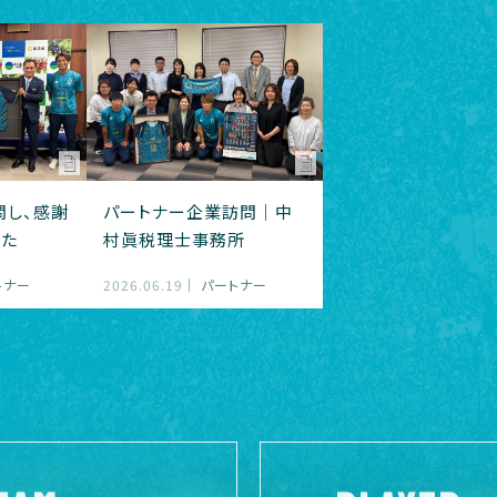
問し、感謝
パートナー企業訪問｜中
した
村眞税理士事務所
トナー
2026.06.19
パートナー