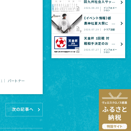
回九州社会人サッ
カー選手権大会
2026.08.30
インフォメー
ション
全国大会予選
《イベント情報》都
農神社夏大祭に
てヴェロスクロノ
2026.07.29
クラブ活動
ス都農 公式グッ
天皇杯 1回戦 対
ズショップ出店の
戦相手決定のお
お知らせ
知らせ
2026.07.27
インフォメー
ション
01
パートナー
次の記事へ