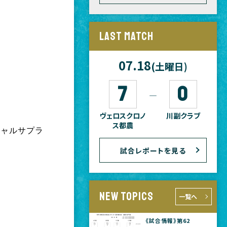
LAST MATCH
07.18
(土曜日)
7
0
―
ヴェロスクロノ
川副クラブ
ス都農
シャルサプラ
試合レポートを見る
NEW TOPICS
一覧へ
《試合情報》第62