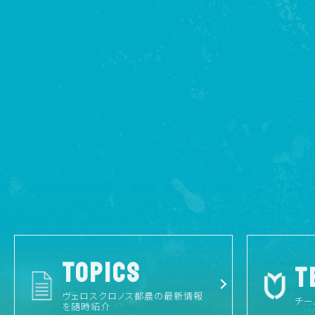
TOPICS
T
ヴェロスクロノス都農の最新情報
チー
を随時紹介