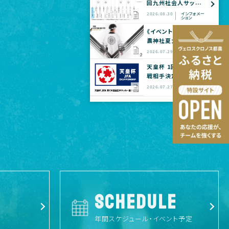
回九州社会人サッ
カー選手権大会
2026.08.30
インフォメー
ション
全国大会予選
《イベント情報》都
農神社夏大祭に
てヴェロスクロノ
2026.07.29
クラブ活動
ス都農 公式グッ
天皇杯 1回戦 対
ズショップ出店の
戦相手決定のお
お知らせ
知らせ
2026.07.27
インフォメー
ション
SCHEDULE
年間スケジュール・イベント予定