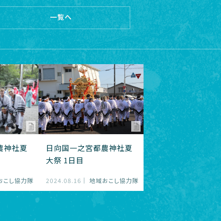
一覧へ
農神社夏
日向国一之宮都農神社夏
大祭 1日目
おこし協力隊
2024.08.16
地域おこし協力隊