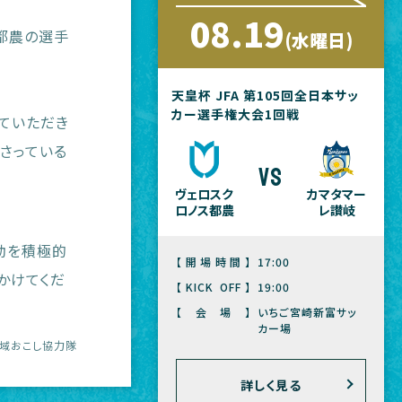
08.19
ス都農の選手
(水曜日)
天皇杯 JFA 第105回全日本サッ
カー選手権大会1回戦
ていただき
さっている
vs
ヴェロスク
カマタマー
ロノス都農
レ讃岐
動を積極的
【開場時間】
17:00
かけてくだ
【KICK OFF】
19:00
【会場】
いちご宮崎新富サッ
カー場
域おこし協力隊
詳しく見る