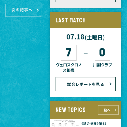
次の記事へ
LAST MATCH
07.18
(土曜日)
7
0
―
ヴェロスクロノ
川副クラブ
ス都農
試合レポートを見る
NEW TOPICS
一覧へ
《試合情報》第62