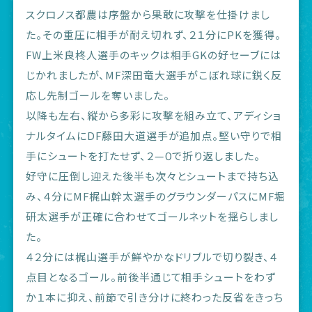
スクロノス都農は序盤から果敢に攻撃を仕掛けまし
た。その重圧に相手が耐え切れず、２１分にPKを獲得。
FW上米良柊人選手のキックは相手GKの好セーブには
じかれましたが、MF深田竜大選手がこぼれ球に鋭く反
応し先制ゴールを奪いました。
以降も左右、縦から多彩に攻撃を組み立て、アディショ
ナルタイムにDF藤田大道選手が追加点。堅い守りで相
手にシュートを打たせず、２—０で折り返しました。
好守に圧倒し迎えた後半も次々とシュートまで持ち込
み、４分にMF梶山幹太選手のグラウンダーパスにMF堀
研太選手が正確に合わせてゴールネットを揺らしまし
た。
４２分には梶山選手が鮮やかなドリブルで切り裂き、４
点目となるゴール。前後半通じて相手シュートをわず
か１本に抑え、前節で引き分けに終わった反省をきっち