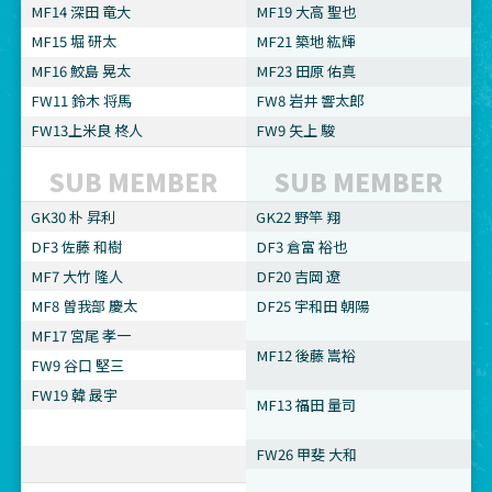
MF14 深田 竜大
MF19 大高 聖也
MF15 堀 研太
MF21 築地 紘輝
MF16 鮫島 晃太
MF23 田原 佑真
FW11 鈴木 将馬
FW8 岩井 響太郎
FW13上米良 柊人
FW9 矢上 駿
SUB MEMBER
SUB MEMBER
GK30 朴 昇利
GK22 野竿 翔
DF3 佐藤 和樹
DF3 倉富 裕也
MF7 大竹 隆人
DF20 吉岡 遼
MF8 曽我部 慶太
DF25 宇和田 朝陽
MF17 宮尾 孝一
MF12 後藤 嵩裕
FW9 谷口 堅三
FW19 韓 晸宇
MF13 福田 量司
FW26 甲斐 大和