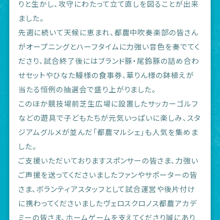
りと生かし、攻守にわたって立て直しを図ることが出来
ました。
先週に続いて天候に恵まれ、都農中吹奏楽部の皆さん
がオープニングとハーフタイムに力強い音色を奏でてく
ださり、試合終了後にはブランド豚・尾鈴豚の詰め合わ
せセットやひなた鰻様の食事券、華りん様の鉢植えが
当たる恒例の抽選会で盛り上がりました。
このほか競技場前芝生広場に設置したサッカーゴルフ
などの遊具で子どもたちが元気いっぱいに楽しみ、スタ
ジアムグルメが並んだ「都農マルシェ」も人気を集めま
した。
ご支援いただいておりますスポンサーの皆さま、力強い
ご声援を送ってくださいましたファンやサポーターの皆
さま、ボランティアスタッフとして試合運営や後片付け
に携わってくださいましたヴェロスクロノス都農アカデ
ミーの皆さま、ホームゲームを支えてくださり誠にあり