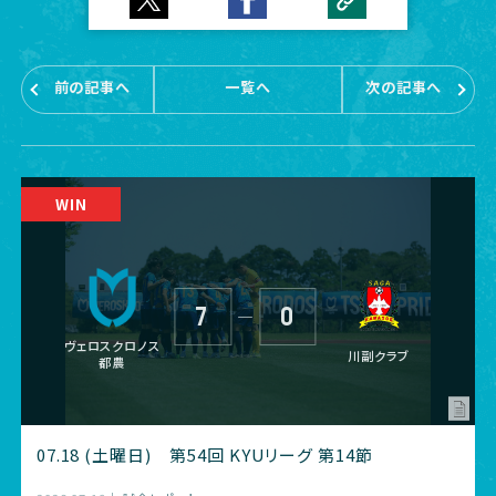
前の記事へ
一覧へ
次の記事へ
7
0
―
ヴェロスクロノス
川副クラブ
都農
07.18 (土曜日) 第54回 KYUリーグ 第14節