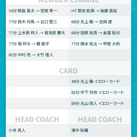
34分 鮫島 晃太 → 宮尾 孝一
HT 築地 紘輝 → 後藤 嵩裕
77分 鈴木 将馬 → 谷口 堅三
68分 矢上 駿 → 吉岡 遼
77分 上米良 柊人 → 曽我部 慶太
68分 田原 佑真 → 倉富 裕也
77分 堀 研太 → 韓 晸宇
77分 橋本 祐汰 → 甲斐 大和
83分 中村 亮 → 大竹 隆人
CARD
48分 矢上 駿 イエローカード
82分 中下 将弥 イエローカード
89分 丸山 琉人 イエローカード
HEAD COACH
HEAD COACH
小寺 真人
濱中 祐輔