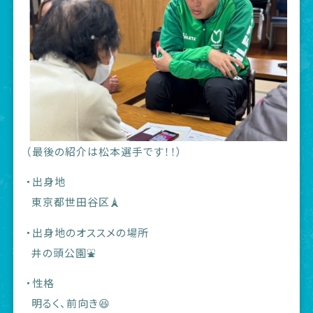
（最後の紹介は松本選手です！！）
・出身地
東京都世田谷区🗼
・出身地のオススメの場所
井の頭公園⛲️
・性格
明るく、前向き😆