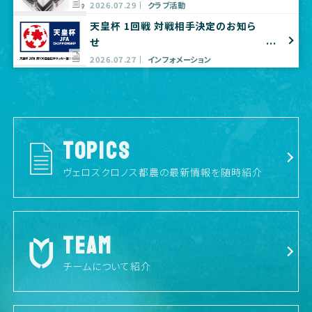
プ出店のお知らせ
2026.07.29
クラブ活動
天皇杯 1回戦 対戦相手決定のお知ら
せ
2026.07.27
インフォメーション
TOPICS
ヴェロスクロノス都農の最新情報を随時紹介
TEAM
チームについて紹介