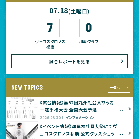
07.18
(土曜日)
7
0
―
ヴェロスクロノス
川副クラブ
都農
試合レポートを見る
NEW TOPICS
一覧へ
《試合情報》第62回九州社会人サッカ
ー選手権大会 全国大会予選
2026.08.30
インフォメーション
《イベント情報》都農神社夏大祭にてヴ
ェロスクロノス都農 公式グッズショッ