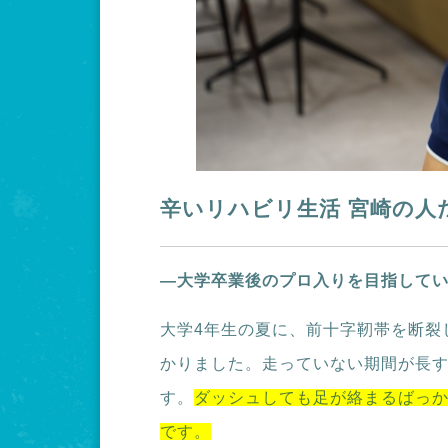
辛いリハビリ生活 宮崎の人
―大学卒業後のプロ入りを目指して
大学4年生の夏に、前十字靭帯を断裂
かりました。走っていない期間が長
す。
ダッシュしても足が絡まるばっ
です。