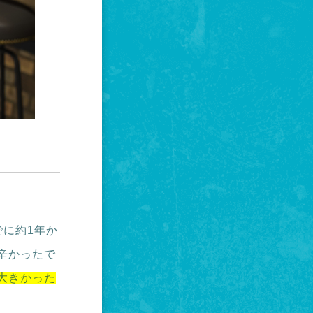
に約1年か
辛かったで
大きかった