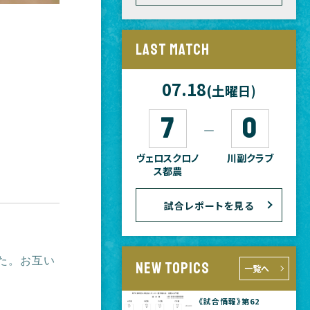
LAST MATCH
07.18
(土曜日)
7
0
―
ヴェロスクロノ
川副クラブ
ス都農
試合レポートを見る
た。お互い
NEW TOPICS
一覧へ
《試合情報》第62