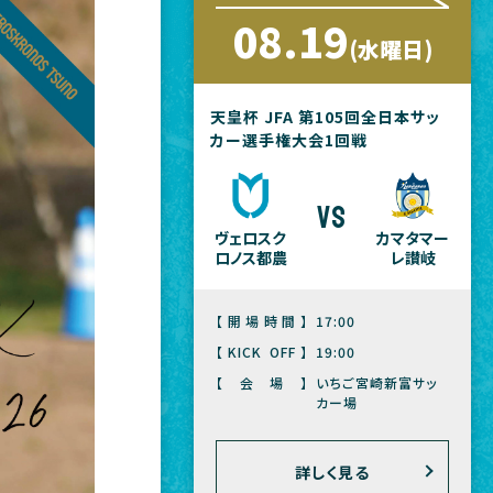
08.19
(水曜日)
天皇杯 JFA 第105回全日本サッ
カー選手権大会1回戦
vs
ヴェロスク
カマタマー
ロノス都農
レ讃岐
【開場時間】
17:00
【KICK OFF】
19:00
【会場】
いちご宮崎新富サッ
カー場
詳しく見る