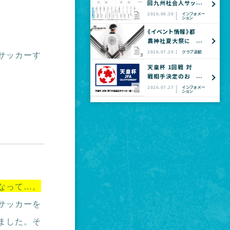
回九州社会人サッ
カー選手権大会
2026.08.30
インフォメー
ション
全国大会予選
《イベント情報》都
農神社夏大祭に
てヴェロスクロノ
2026.07.29
クラブ活動
サッカーす
ス都農 公式グッ
天皇杯 1回戦 対
ズショップ出店の
戦相手決定のお
お知らせ
知らせ
2026.07.27
インフォメー
ション
なって…。
サッカーを
ました。そ