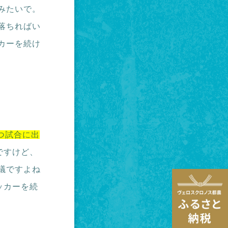
みたいで。
落ちればい
カーを続け
つ試合に出
ですけど、
議ですよね
ッカーを続