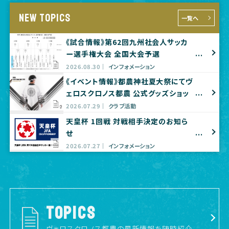
NEW TOPICS
一覧へ
《試合情報》第62回九州社会人サッカ
ー選手権大会 全国大会予選
2026.08.30
インフォメーション
《イベント情報》都農神社夏大祭にてヴ
ェロスクロノス都農 公式グッズショッ
プ出店のお知らせ
2026.07.29
クラブ活動
天皇杯 1回戦 対戦相手決定のお知ら
せ
2026.07.27
インフォメーション
TOPICS
ヴェロスクロノス都農の最新情報を随時紹介