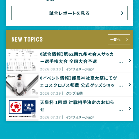
試合レポートを見る
NEW TOPICS
一覧へ
《試合情報》第62回九州社会人サッカ
ー選手権大会 全国大会予選
2026.08.30
インフォメーション
《イベント情報》都農神社夏大祭にてヴ
ェロスクロノス都農 公式グッズショッ
プ出店のお知らせ
2026.07.29
クラブ活動
天皇杯 1回戦 対戦相手決定のお知ら
せ
2026.07.27
インフォメーション