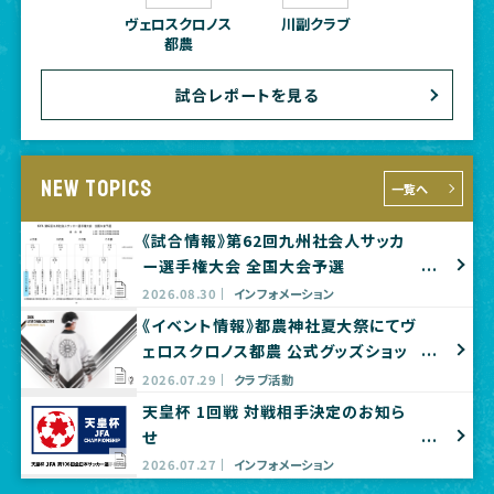
ヴェロスクロノス
川副クラブ
都農
試合レポートを見る
NEW TOPICS
一覧へ
《試合情報》第62回九州社会人サッカ
ー選手権大会 全国大会予選
2026.08.30
インフォメーション
《イベント情報》都農神社夏大祭にてヴ
ェロスクロノス都農 公式グッズショッ
プ出店のお知らせ
2026.07.29
クラブ活動
天皇杯 1回戦 対戦相手決定のお知ら
せ
2026.07.27
インフォメーション