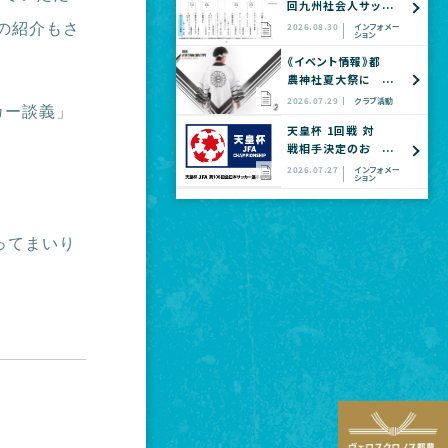
回九州社会人サッ
カー選手権大会
の紹介もさ
2026.08.30
インフォメー
ション
全国大会予選
《イベント情報》都
農神社夏大祭に
てヴェロスクロノ
2026.07.29
クラブ活動
カー談義」
ス都農 公式グッ
天皇杯 1回戦 対
ズショップ出店の
戦相手決定のお
お知らせ
知らせ
2026.07.27
インフォメー
ション
ってまいり