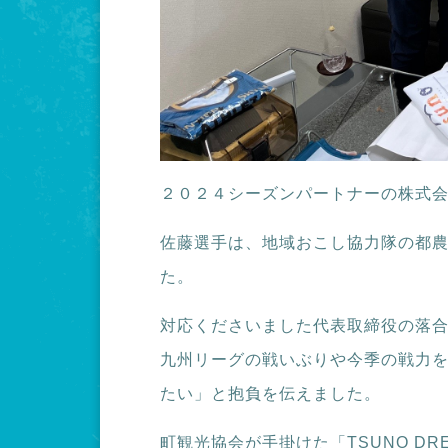
２０２４シーズンパートナーの株式
佐藤選手は、地域おこし協力隊の都農
た。
対応くださいました代表取締役の落
九州リーグの戦いぶりや今季の戦力を
たい」と抱負を伝えました。
町観光協会が手掛けた「TSUNO D