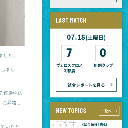
LAST MATCH
07.18
(土曜日)
7
0
―
ました。
ヴェロスクロノ
川副クラブ
問しまし
ス都農
試合レポートを見る
７連勝中の
Lに昇格し
NEW TOPICS
一覧へ
《試合情報》第62
来ていただ