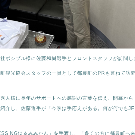
会社ポシブル様に佐藤和樹選手とフロントスタッフが訪問し
町観光協会スタッフの一員として都農町のPRも兼ねて訪
合秀人様に長年のサポートへの感謝の言葉を伝え、開幕から
紹介し、佐藤選手が「今季は手応えがある。何が何でもJF
RESSINGはるみみかん」を手渡し、「多くの方に都農町へ