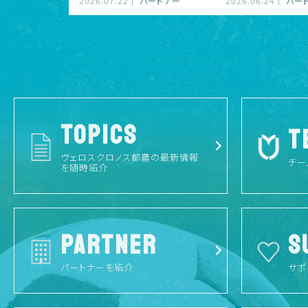
2026.07.22
パートナー
2026.06.24
パー
TOPICS
T
ヴェロスクロノス都農の最新情報
チー
を随時紹介
PARTNER
S
パートナーを紹介
サポ