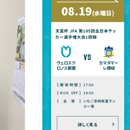
08.19
(水曜日)
天皇杯 JFA 第105回全日本サッ
カー選手権大会1回戦
vs
ヴェロスク
カマタマー
ロノス都農
レ讃岐
【開場時間】
17:00
【KICK OFF】
19:00
【会場】
いちご宮崎新富サッ
カー場
詳しく見る