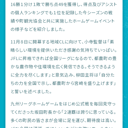
16勝１分け１敗で勝ち点49を獲得し、得点及びアシスト
の個人ランキングでも１位を記録した今シーズンの戦
績や町観光協会と共に実施したホームゲームイベント
の様子などを紹介しました。
11月８日に開幕する地域CLに向けて、小寺監督は「素
晴らしい環境を提供いただき感謝の気持ちでいっぱい。
JFLに昇格できれば全国リーグになるので、都農町の豊
かな農作物や住環境を広く発信できる。そうできるよう
に全力を尽くします」と意気込み、柳田主将は「自分た
ちの力を全国で示し、都農町から宮崎を盛り上げます」
と誓いを述べました。
九州リーグホームゲームをはじめ公式戦を毎回見守っ
てくださった坂田町長から「２連覇は誇りに思っている。
多くの町民の皆さまが会場に足を運び、期待度は高い。