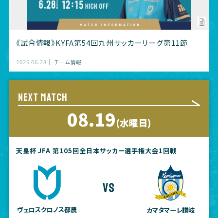
《試合情報》KYFA第54回九州サッカーリーグ第11節
2026.06.28
チーム情報
NEXT MATCH
08.19
(水曜日)
天皇杯 JFA 第105回全日本サッカー選手権大会1回戦
vs
ヴェロスクロノス都農
カマタマーレ讃岐