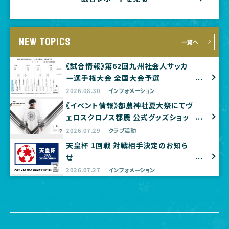
NEW TOPICS
一覧へ
《試合情報》第62回九州社会人サッカ
ー選手権大会 全国大会予選
2026.08.30
インフォメーション
《イベント情報》都農神社夏大祭にてヴ
ェロスクロノス都農 公式グッズショッ
プ出店のお知らせ
2026.07.29
クラブ活動
天皇杯 1回戦 対戦相手決定のお知ら
せ
2026.07.27
インフォメーション