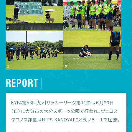
REPORT
KYFA第53回九州サッカーリーグ第11節は６月29日
（日）に大分市の大分スポーツ公園で行われ、ヴェロス
クロノス都農はNIFS KANOYAFCと戦い５―１で圧勝。