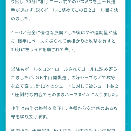
り出し、30分に相手ゴール前でのパスミスを上米良選
手が逃さず、鋭くボールに詰めてこの日２ゴール目を決
めました。
４―０と完全に優位な展開とした後はやや運動量が落
ち、相手にペースを握られて前掛かりの攻撃を許すと
39分に左サイドを崩されて失点。
以降もボールをコントロールされてゴールに詰め寄ら
れましたが、ＧＫ中山開帆選手の好セーブなどで攻守
を立て直し、計11本のシュートに対して被シュート数２
と圧倒的な内容でそのままハーフタイムに入りました。
後半は前半の終盤を修正し、序盤から安定感のある攻
守を繰り広げます。
栁田選手、永吉選手、松本選手、山田選手らが中盤で