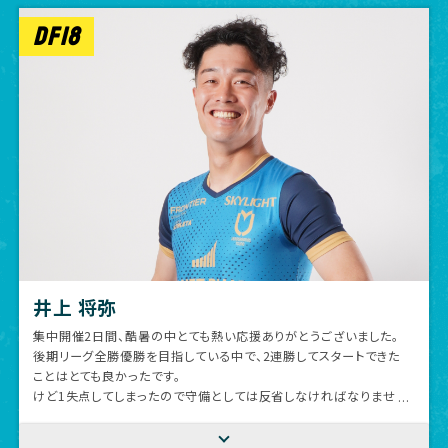
県サッカー協会ならびに運営に携わっていただたいた全ての皆様
DF18
ありがとうございました。
酷暑の2日間、大分まで足を運びチームを支えていただいたファン、
サポーター、スポンサーの皆様、ならびにLIVE配信で応援して頂い
た皆様ありがとうございました。
井上 将弥
集中開催2日間、酷暑の中とても熱い応援ありがとうございました。
後期リーグ全勝優勝を目指している中で、2連勝してスタートできた
ことはとても良かったです。
けど1失点してしまったので守備としては反省しなければなりませ
ん。
また来週はアウェイ福岡で試合です。