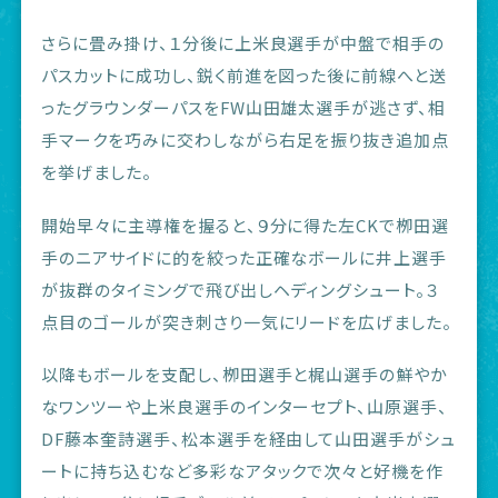
さらに畳み掛け、１分後に上米良選手が中盤で相手の
パスカットに成功し、鋭く前進を図った後に前線へと送
ったグラウンダーパスをFW山田雄太選手が逃さず、相
手マークを巧みに交わしながら右足を振り抜き追加点
を挙げました。
開始早々に主導権を握ると、９分に得た左CKで栁田選
手のニアサイドに的を絞った正確なボールに井上選手
が抜群のタイミングで飛び出しヘディングシュート。３
点目のゴールが突き刺さり一気にリードを広げました。
以降もボールを支配し、栁田選手と梶山選手の鮮やか
なワンツーや上米良選手のインターセプト、山原選手、
DF藤本奎詩選手、松本選手を経由して山田選手がシュ
ートに持ち込むなど多彩なアタックで次々と好機を作