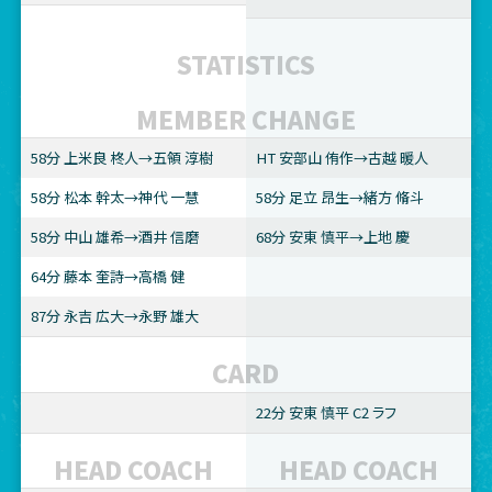
STATISTICS
MEMBER CHANGE
58分 上米良 柊人→五領 淳樹
HT 安部山 侑作→古越 暖人
58分 松本 幹太→神代 一慧
58分 足立 昂生→緒方 脩斗
58分 中山 雄希→酒井 信磨
68分 安東 慎平→上地 慶
64分 藤本 奎詩→高橋 健
87分 永吉 広大→永野 雄大
CARD
22分 安東 慎平 C2 ラフ
HEAD COACH
HEAD COACH