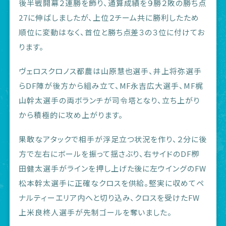
後半戦開幕２連勝を飾り、通算成績を９勝２敗の勝ち点
27に伸ばしましたが、上位２チーム共に勝利したため
順位に変動はなく、首位と勝ち点差３の３位に付けてお
ります。
ヴェロスクロノス都農は山原慧也選手、井上将弥選手
らDF陣が後方から組み立て、MF永吉広大選手、MF梶
山幹太選手の両ボランチが司令塔となり、立ち上がり
から積極的に攻め上がります。
果敢なアタックで相手が浮足立つ状況を作り、２分に後
方で左右にボールを振って揺さぶり、右サイドのDF栁
田健太選手がラインを押し上げた後に左ウイングのFW
松本幹太選手に正確なクロスを供給。堅実に収めてペ
ナルティーエリア内へと切り込み、クロスを受けたFW
上米良柊人選手が先制ゴールを奪いました。