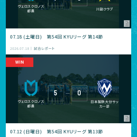
ヴェロスクロノス
川副クラブ
都農
07.18 (土曜日) 第54回 KYUリーグ 第14節
2026.07.18
試合レポート
5
0
―
ヴェロスクロノス
日本製鉄大分サッ
都農
カー部
07.12 (日曜日) 第54回 KYUリーグ 第13節