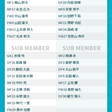
MF3 梶山 幹太
DF29 内田 和輝
MF17 永吉 広大
MF8 安東 慎平
FW8 中山 雄希
MF10 田野下 臥
FW9 山田 雄太
MF21 隅野 共起
FW13 上米良 柊人
MF24 森﨑 凜
FW27 松本 幹太
FW27 安部山 侑作
SUB MEMBER
SUB MEMBER
GK1 赤塚 怜
MF2 明瀬 未
DF16 高橋 健
DF3 奥野 尊琉
DF20 藤田 大道
DF4 大山 航平
DF22 武田 航太朗
DF9 古越 暖人
MF10 中村 亮
MF17 上地 慶
MF14 五領 淳樹
FW18 青野 倫久
MF23 永野 雄大
DF30 緒方 脩斗
MF25 神代 一慧
FW29 酒井 信磨