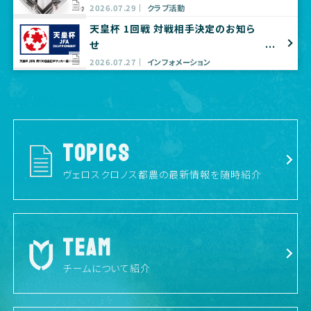
プ出店のお知らせ
2026.07.29
クラブ活動
天皇杯 1回戦 対戦相手決定のお知ら
せ
2026.07.27
インフォメーション
TOPICS
ヴェロスクロノス都農の最新情報を随時紹介
TEAM
チームについて紹介