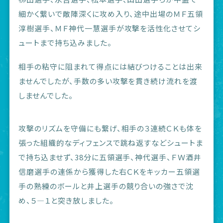
細かく繋いで敵陣深くに攻め入り、途中出場のＭＦ五領
淳樹選手、ＭＦ神代一慧選手が攻撃を活性化させてシ
ュートまで持ち込みました。
相手の粘守に阻まれて得点には結びつけることは出来
ませんでしたが、手数の多い攻撃を貫き続け流れを渡
しませんでした。
攻撃のリズムを守備にも繋げ、相手の３連続ＣＫも体を
張った組織的なディフェンスで跳ね返すなどシュートま
で持ち込ませず、38分に五領選手、神代選手、ＦＷ酒井
信磨選手の連係から獲得した右ＣＫをキッカー五領選
手の熟練のボールと井上選手の競り合いの強さで沈
め、５―１と突き放しました。