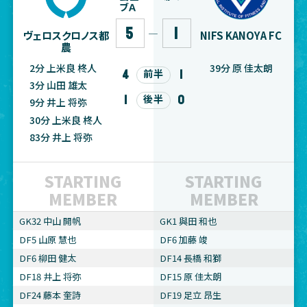
ブＡ
5
1
―
ヴェロスクロノス都
NIFS KANOYA FC
農
2分 上米良 柊人
39分 原 佳太朗
4
1
前半
3分 山田 雄太
1
0
後半
9分 井上 将弥
30分 上米良 柊人
83分 井上 将弥
STARTING
STARTING
MEMBER
MEMBER
GK32 中山 開帆
GK1 與田 和也
DF5 山原 慧也
DF6 加藤 竣
DF6 柳田 健太
DF14 長橋 和獅
DF18 井上 将弥
DF15 原 佳太朗
DF24 藤本 奎詩
DF19 足立 昂生