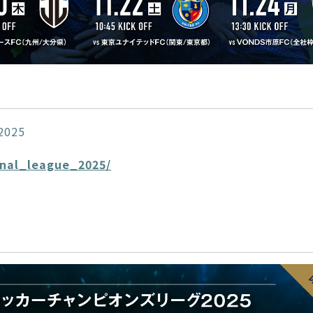
025
onal_league_2025/