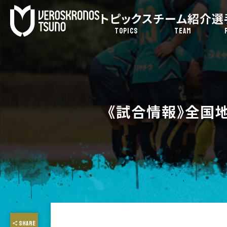
トピックス
チーム紹介
選
TOPICS
TEAM
《試合情報》全国
SHARE