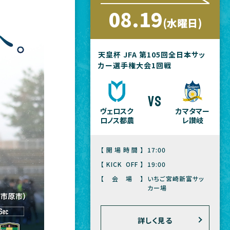
08.19
(水曜日)
天皇杯 JFA 第105回全日本サッ
カー選手権大会1回戦
vs
ヴェロスク
カマタマー
ロノス都農
レ讃岐
【開場時間】
17:00
【KICK OFF】
19:00
【会場】
いちご宮崎新富サッ
カー場
詳しく見る