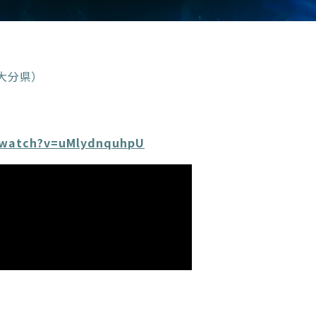
大分県）
/watch?v=uMlydnquhpU