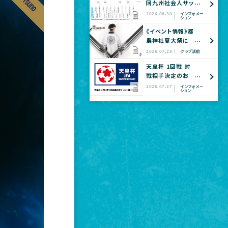
回九州社会人サッ
カー選手権大会
2026.08.30
インフォメー
ション
全国大会予選
《イベント情報》都
農神社夏大祭に
てヴェロスクロノ
2026.07.29
クラブ活動
ス都農 公式グッ
天皇杯 1回戦 対
ズショップ出店の
戦相手決定のお
お知らせ
知らせ
2026.07.27
インフォメー
ション