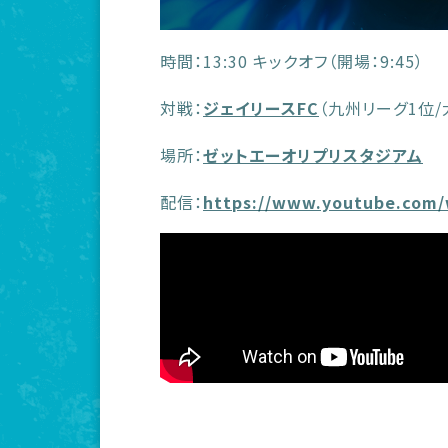
時間：13:30 キックオフ（開場：9:45）
対戦：
ジェイリースFC
（九州リーグ1位/
場所：
ゼットエーオリプリスタジアム
配信：
https://www.youtube.com