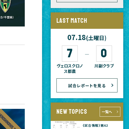
LAST MATCH
07.18
(土曜日)
7
0
―
ヴェロスクロノ
川副クラブ
ス都農
試合レポートを見る
NEW TOPICS
一覧へ
《試合情報》第62