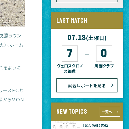
LAST MATCH
決勝ラウン
07.18
(土曜日)
火）、ホーム
7
0
―
ヴェロスクロノ
川副クラブ
れるように
ス都農
試合レポートを見る
リースＦＣと
時半からＶＯＮ
NEW TOPICS
一覧へ
《試合情報》第62