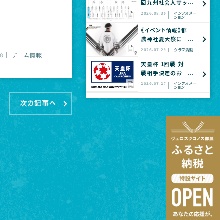
回九州社会人サッ
カー選手権大会
2026.08.30
インフォメー
ション
全国大会予選
《イベント情報》都
農神社夏大祭に
てヴェロスクロノ
2026.07.29
クラブ活動
18
チーム情報
ス都農 公式グッ
天皇杯 1回戦 対
ズショップ出店の
戦相手決定のお
お知らせ
知らせ
2026.07.27
インフォメー
ション
次の記事へ