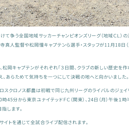
懸けて争う全国地域サッカーチャンピオンズリーグ（地域ＣＬ）の
真人監督や松岡憧キャプテンら選手・スタッフが11月18日（
、松岡キャプテンがそれぞれ「３日間、クラブの新しい歴史を作
え、あらためて気持ちを一つにして決戦の地へと向かいました。
ェロスクロノス都農は初戦で同じ九州リーグのライバルのジェイ
0時45分から東京ユナイテッドＦＣ（関東）、24日（月）午後１
目指します。
式サイトを通じて全試合ライブ配信されます。