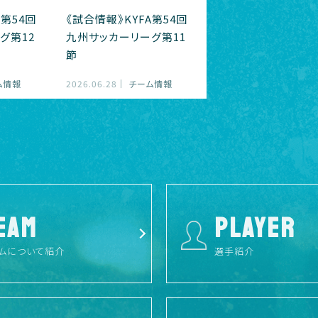
A第54回
《試合情報》KYFA第54回
グ第12
九州サッカーリーグ第11
節
ム情報
2026.06.28
チーム情報
EAM
PLAYER
ムについて紹介
選手紹介