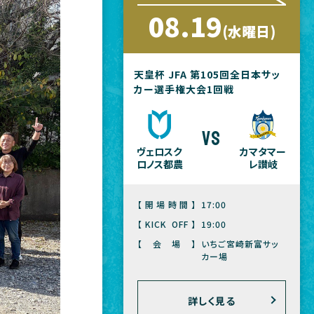
08.19
(水曜日)
天皇杯 JFA 第105回全日本サッ
カー選手権大会1回戦
vs
ヴェロスク
カマタマー
ロノス都農
レ讃岐
【開場時間】
17:00
【KICK OFF】
19:00
【会場】
いちご宮崎新富サッ
カー場
詳しく見る