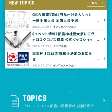
NEW TOPICS
一覧へ
《試合情報》第62回九州社会人サッカ
ー選手権大会 全国大会予選
2026.08.30
インフォメーション
《イベント情報》都農神社夏大祭にてヴ
ェロスクロノス都農 公式グッズショッ
プ出店のお知らせ
2026.07.29
クラブ活動
天皇杯 1回戦 対戦相手決定のお知ら
せ
2026.07.27
インフォメーション
TOPICS
ヴェロスクロノス都農の最新情報を随時紹介