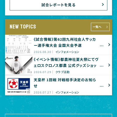
試合レポートを見る
NEW TOPICS
一覧へ
《試合情報》第62回九州社会人サッカ
ー選手権大会 全国大会予選
2026.08.30
インフォメーション
《イベント情報》都農神社夏大祭にてヴ
ェロスクロノス都農 公式グッズショッ
プ出店のお知らせ
2026.07.29
クラブ活動
天皇杯 1回戦 対戦相手決定のお知ら
せ
2026.07.27
インフォメーション