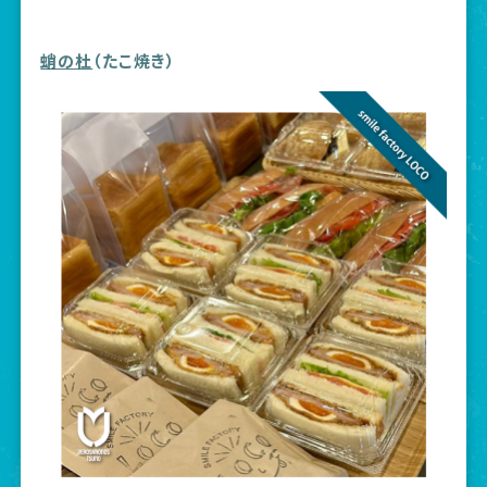
蛸の杜
（たこ焼き）