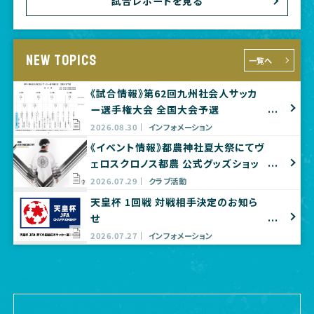
試合レポートを見る
NEW TOPICS
一覧へ
《試合情報》第62回九州社会人サッカ
ー選手権大会 全国大会予選
2026.08.30
インフォメーション
《イベント情報》都農神社夏大祭にてヴ
ェロスクロノス都農 公式グッズショッ
プ出店のお知らせ
2026.07.29
クラブ活動
天皇杯 1回戦 対戦相手決定のお知ら
せ
2026.07.27
インフォメーション