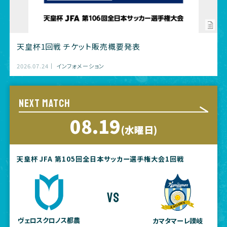
天皇杯1回戦 チケット販売概要発表
2026.07.24
インフォメーション
NEXT MATCH
08.19
(水曜日)
天皇杯 JFA 第105回全日本サッカー選手権大会1回戦
vs
ヴェロスクロノス都農
カマタマーレ讃岐