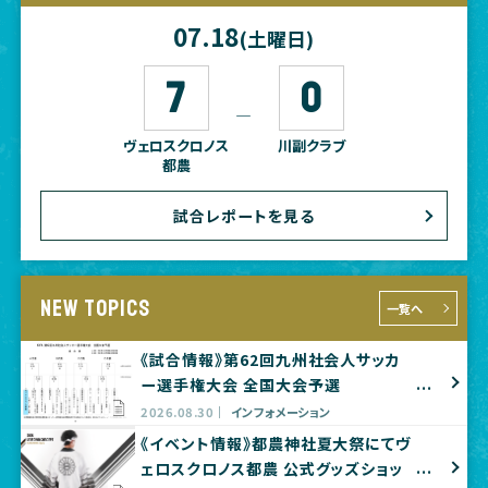
07.18
(土曜日)
7
0
―
ヴェロスクロノス
川副クラブ
都農
試合レポートを見る
NEW TOPICS
一覧へ
《試合情報》第62回九州社会人サッカ
ー選手権大会 全国大会予選
2026.08.30
インフォメーション
《イベント情報》都農神社夏大祭にてヴ
ェロスクロノス都農 公式グッズショッ