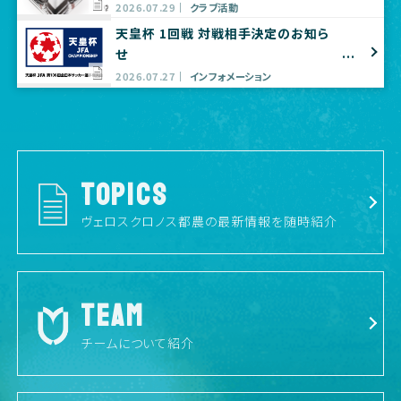
プ出店のお知らせ
2026.07.29
クラブ活動
天皇杯 1回戦 対戦相手決定のお知ら
せ
2026.07.27
インフォメーション
TOPICS
ヴェロスクロノス都農の最新情報を随時紹介
TEAM
チームについて紹介