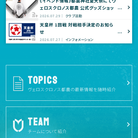
《イベント情報》都農神社夏大祭にてヴ
ェロスクロノス都農 公式グッズショッ
プ出店のお知らせ
2026.07.29
クラブ活動
天皇杯 1回戦 対戦相手決定のお知ら
せ
2026.07.27
インフォメーション
TOPICS
ヴェロスクロノス都農の最新情報を随時紹介
TEAM
チームについて紹介