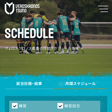
SCHEDULE
ヴェロスクロノス都農の月間スケジュール情報
試合日程・結果
月間スケジュール
練習
練習試合