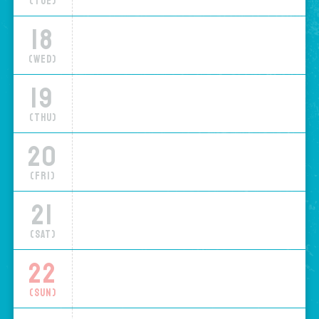
(Tue)
18
(Wed)
19
(Thu)
20
(Fri)
21
(Sat)
22
(Sun)