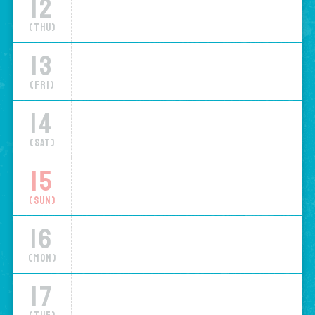
12
(Thu)
13
(Fri)
14
(Sat)
15
(Sun)
16
(Mon)
17