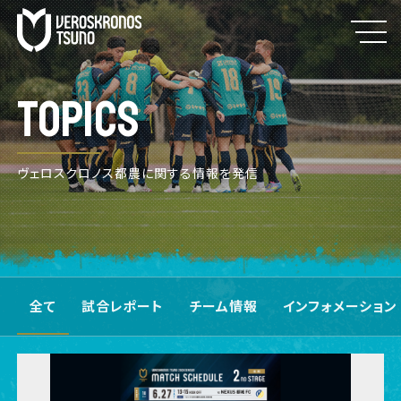
TOPICS
ヴェロスクロノス都農に関する情報を発信
全て
試合レポート
チーム情報
インフォメーション