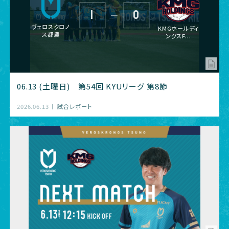
1
0
―
ヴェロスクロノ
KMGホールディ
ス都農
ングスF...
06.13 (土曜日) 第54回 KYUリーグ 第8節
2026.06.13
試合レポート