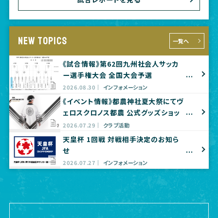
NEW TOPICS
一覧へ
《試合情報》第62回九州社会人サッカ
ー選手権大会 全国大会予選
2026.08.30
インフォメーション
《イベント情報》都農神社夏大祭にてヴ
ェロスクロノス都農 公式グッズショッ
プ出店のお知らせ
2026.07.29
クラブ活動
天皇杯 1回戦 対戦相手決定のお知ら
せ
2026.07.27
インフォメーション