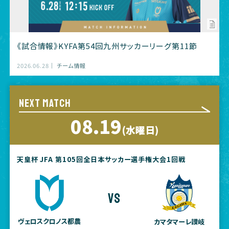
《試合情報》KYFA第54回九州サッカーリーグ第11節
2026.06.28
チーム情報
NEXT MATCH
08.19
(水曜日)
天皇杯 JFA 第105回全日本サッカー選手権大会1回戦
vs
ヴェロスクロノス都農
カマタマーレ讃岐