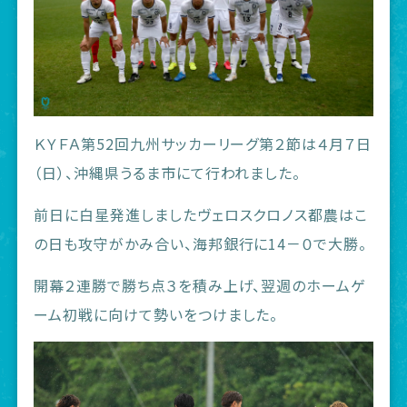
ＫＹＦＡ第52回九州サッカーリーグ第２節は４月７日
（日）、沖縄県うるま市にて行われました。
前日に白星発進しましたヴェロスクロノス都農はこ
の日も攻守がかみ合い、海邦銀行に14－０で大勝。
開幕２連勝で勝ち点３を積み上げ、翌週のホームゲ
ーム初戦に向けて勢いをつけました。