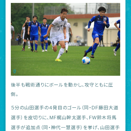
後半も戦術通りにボールを動かし、攻守ともに圧
倒。
５分の山田選手の４発目のゴール（同・
藤田大道
DF
選手）を皮切りに、
梶山幹太選手、
鈴木将馬
MF
FW
選手が追加点（同・神代一慧選手）を挙げ、山田選手