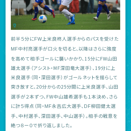
前半５分に
上米良柊人選手からのパスを受けた
FW
中村亮選手が口火を切ると、以降はさらに強度
MF
を高めて相手ゴールに襲いかかり、15分にFW山田
雄太選手（アシスト・MF深田竜大選手）、19分に上
米良選手（同・深田選手）がゴールネットを揺らして
突き放すと、
分からの25分間に上米良選手、山田
20
選手が２本ずつ、FW中山雄希選手も１本決め、さら
に計５得点（同・
永吉広大選手、
柳田健太選
MF
DF
手、中村選手、深田選手、中山選手）。相手の戦意を
絶つ８ー０で折り返しました。