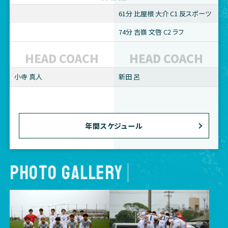
61分 比屋根 大介 C1 反スポーツ
74分 吉嶺 文啓 C2 ラフ
HEAD COACH
HEAD COACH
小寺 真人
新田 呂
年間スケジュール
PHOTO GALLERY