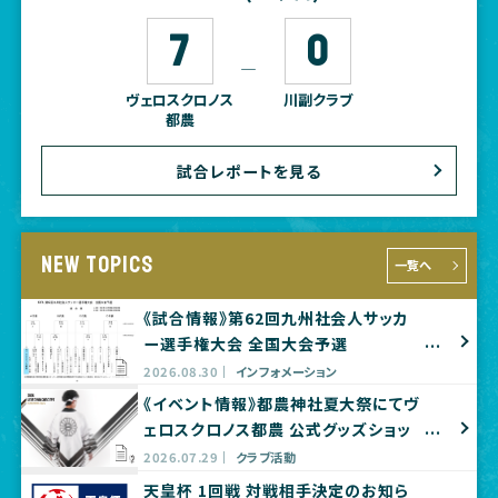
7
0
―
ヴェロスクロノス
川副クラブ
都農
試合レポートを見る
NEW TOPICS
一覧へ
《試合情報》第62回九州社会人サッカ
ー選手権大会 全国大会予選
2026.08.30
インフォメーション
《イベント情報》都農神社夏大祭にてヴ
ェロスクロノス都農 公式グッズショッ
プ出店のお知らせ
2026.07.29
クラブ活動
天皇杯 1回戦 対戦相手決定のお知ら