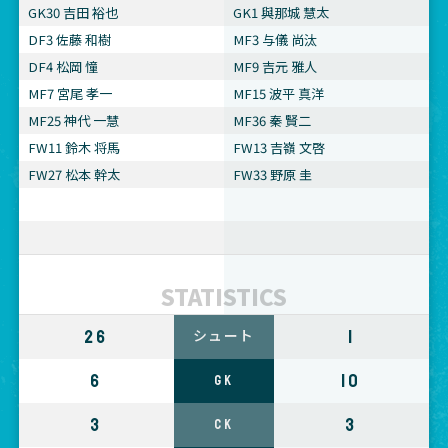
GK30 吉田 裕也
GK1 與那城 慧太
DF3 佐藤 和樹
MF3 与儀 尚汰
DF4 松岡 憧
MF9 吉元 雅人
MF7 宮尾 孝一
MF15 波平 真洋
MF25 神代 一慧
MF36 秦 賢二
FW11 鈴木 将馬
FW13 吉嶺 文啓
FW27 松本 幹太
FW33 野原 圭
STATISTICS
26
1
シュート
6
10
GK
3
3
CK