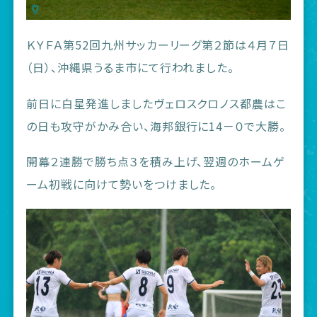
ＫＹＦＡ第52回九州サッカーリーグ第２節は４月７日
（日）、沖縄県うるま市にて行われました。
前日に白星発進しましたヴェロスクロノス都農はこ
の日も攻守がかみ合い、海邦銀行に14－０で大勝。
開幕２連勝で勝ち点３を積み上げ、翌週のホームゲ
ーム初戦に向けて勢いをつけました。