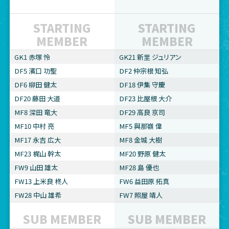
STARTING
STARTING
MEMBER
MEMBER
GK1 赤塚 怜
GK21 新里 ジュリアン
DF5 濱口 功聖
DF2 仲宗根 知弘
DF6 柳田 健太
DF18 伊集 守慶
DF20 藤田 大道
DF23 比屋根 大介
MF8 深田 竜大
DF29 高良 京司
MF10 中村 亮
MF5 與那嶺 偉
MF17 永吉 広大
MF8 金城 大樹
MF23 梶山 幹太
MF20 野原 健太
FW9 山田 雄太
MF28 島 優也
FW13 上米良 柊人
FW6 益田原 拓真
FW28 中山 雄希
FW7 照屋 靖人
SUB MEMBER
SUB MEMBER