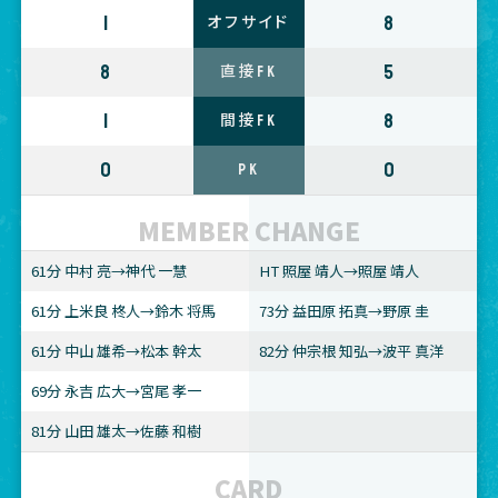
1
8
オフサイド
8
5
直接FK
1
8
間接FK
0
0
PK
MEMBER CHANGE
61分 中村 亮→神代 一慧
HT 照屋 靖人→照屋 靖人
61分 上米良 柊人→鈴木 将馬
73分 益田原 拓真→野原 圭
61分 中山 雄希→松本 幹太
82分 仲宗根 知弘→波平 真洋
69分 永吉 広大→宮尾 孝一
81分 山田 雄太→佐藤 和樹
CARD