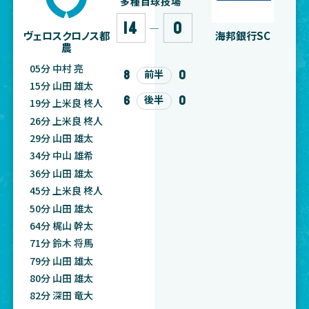
多種目球技場
14
0
―
ヴェロスクロノス都
海邦銀行SC
農
05分 中村 亮
8
0
前半
15分 山田 雄太
6
0
後半
19分 上米良 柊人
26分 上米良 柊人
29分 山田 雄太
34分 中山 雄希
36分 山田 雄太
45分 上米良 柊人
50分 山田 雄太
64分 梶山 幹太
71分 鈴木 将馬
79分 山田 雄太
80分 山田 雄太
82分 深田 竜大