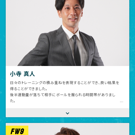
小寺 真人
日々のトレーニングの積み重ねを表現することができ、良い結果を
得ることができました。
後半運動量が落ちて相手にボールを握られる時間帯がありまし
た。
連戦の疲れが出たのかもしれませんが、このカテゴリーは連戦が
当たり前なので適応して改善していきたいです。
その時間を無失点で抑えて再び自分たちの時間帯を作れたのは良
かったです。
FW9
今日も悪天候の中、沖縄の地まで応援に来ていただいたファン、サ