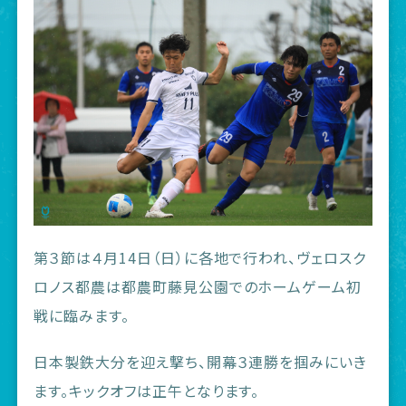
第３節は４月14日（日）に各地で行われ、ヴェロスク
ロノス都農は都農町藤見公園でのホームゲーム初
戦に臨みます。
日本製鉄大分を迎え撃ち、開幕３連勝を掴みにいき
ます。キックオフは正午となります。