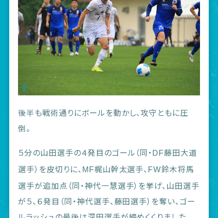
後半も戦術通りにボールを動かし、攻守ともに圧
倒。
５分の山田選手の４発目のゴール（同・
藤田大道
DF
選手）を皮切りに、
梶山幹太選手、
鈴木将馬
MF
FW
選手が追加点（同・神代一慧選手）を挙げ、山田選手
が５、６発目（同・神代選手、藤田選手）を奪い、ゴー
ルラッシュの最後は深田選手が締めくくりました