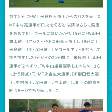
前半５分に
上米良柊人選手からのパスを受けた
FW
中村亮選手が口火を切ると、以降はさらに強度
MF
を高めて相手ゴールに襲いかかり、15分にFW山田
雄太選手（アシスト・MF深田竜大選手）、19分に上
米良選手（同・深田選手）がゴールネットを揺らして
突き放すと、
分からの25分間に上米良選手、山田
20
選手が２本ずつ、FW中山雄希選手も１本決め、さら
に計５得点（同・
永吉広大選手、
柳田健太選
MF
DF
手、中村選手、深田選手、中山選手）。相手の戦意を
絶つ８ー０で折り返しました。