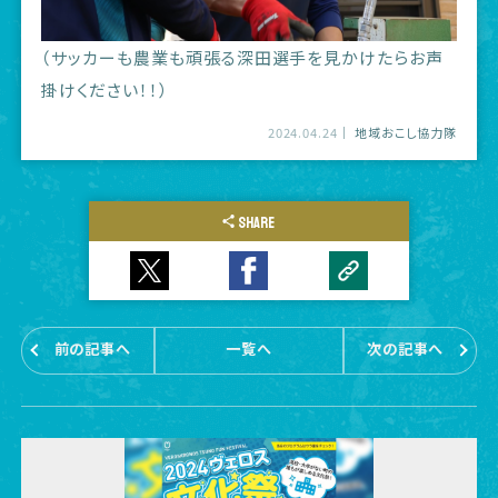
（サッカーも農業も頑張る深田選手を見かけたらお声
掛けください！！）
2024.04.24
地域おこし協力隊
SHARE
前の記事へ
一覧へ
次の記事へ