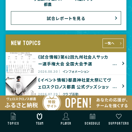
都農
試合レポートを見る
NEW TOPICS
一覧へ
《試合情報》第62回九州社会人サッカ
ー選手権大会 全国大会予選
2026.08.30
インフォメーション
《イベント情報》都農神社夏大祭にてヴ
ェロスクロノス都農 公式グッズショッ
プ出店のお知らせ
2026.07.29
クラブ活動
天皇杯 1回戦 対戦相手決定のお知ら
せ
2026.07.27
インフォメーション
TOPICS
TEAM
PLAYER
SCHEDULE
SUPPORTERS