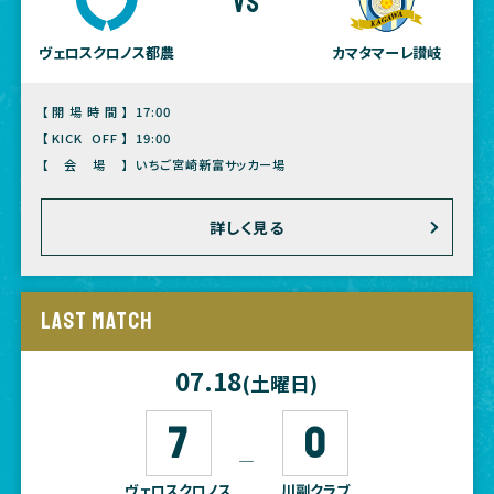
vs
ヴェロスクロノス都農
カマタマーレ讃岐
【開場時間】
17:00
【KICK OFF】
19:00
【会場】
いちご宮崎新富サッカー場
詳しく見る
LAST MATCH
07.18
(土曜日)
7
0
―
ヴェロスクロノス
川副クラブ