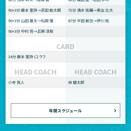
90+3分 藤本 奎詩→武田 航太朗
75分 清水 祐輔→東出 壮太
90+3分 山田 雄太→松岡 憧
87分 半田 航也→伊川 拓
90+3分 中村 亮→五領 淳樹
CARD
34分 藤本 奎詩 C2 ラフ
HEAD COACH
HEAD COACH
小寺 真人
林 健太郎
年間スケジュール