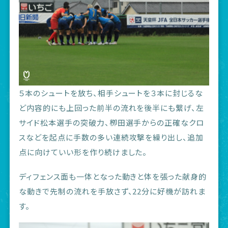
５本のシュートを放ち、相手シュートを３本に封じるな
ど内容的にも上回った前半の流れを後半にも繋げ、左
サイド松本選手の突破力、栁田選手からの正確なクロ
スなどを起点に手数の多い連続攻撃を繰り出し、追加
点に向けていい形を作り続けました。
ディフェンス面も一体となった動きと体を張った献身的
な動きで先制の流れを手放さず、22分に好機が訪れま
す。