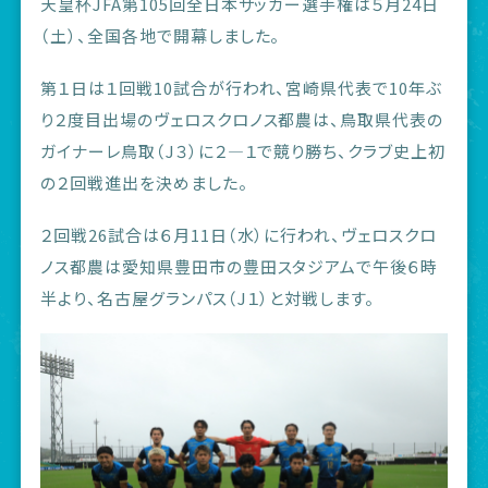
天皇杯JFA第105回全日本サッカー選手権は５月24日
（土）、全国各地で開幕しました。
第１日は１回戦10試合が行われ、宮崎県代表で10年ぶ
り２度目出場のヴェロスクロノス都農は、鳥取県代表の
ガイナーレ鳥取（J３）に２―１で競り勝ち、クラブ史上初
の２回戦進出を決めました。
２回戦26試合は６月11日（水）に行われ、ヴェロスクロ
ノス都農は愛知県豊田市の豊田スタジアムで午後６時
半より、名古屋グランパス（J１）と対戦します。