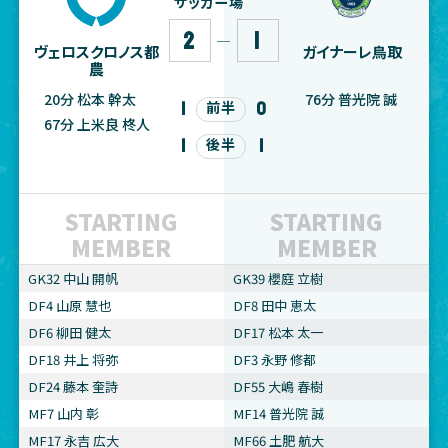
サッカー場
2
1
―
ヴェロスクロノス都
ガイナーレ鳥取
農
20分 松本 幹太
76分 普光院 誠
1
0
前半
67分 上米良 柊人
1
1
後半
STARTING
STARTING
MEMBER
MEMBER
GK32 中山 開帆
GK39 櫻庭 立樹
DF4 山原 慧也
DF8 田中 恵太
DF6 柳田 健太
DF17 松本 太一
DF18 井上 将弥
DF3 永野 修都
DF24 藤本 奎詩
DF55 大嶋 春樹
MF7 山内 彰
MF14 普光院 誠
MF17 永吉 広大
MF66 土肥 航大