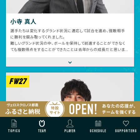
小寺 真人
選手たちは変化するグランド状況に適応して試合を進め、強敵相手
に勝利を掴み取ってくれました。
難しいグランド状況の中、ボールを保持して前進することができなく
ても複数得点をすることができたことは去年からの成長だと思いま
すし、それを天皇杯の舞台で示すことができたことを自信にして進
んで行きたいです。
対戦していただいた、ガイナーレ鳥取の皆様、審判団の皆様、宮崎
県サッカー強化の皆様、運営に関わっていただいた皆様、ありがと
FW27
うございました。
悪天候の中、スタジアムに足を運びサポートしていただいた、ファ
ン・サポーター・ヴェロスクロノス都農アカデミーの皆様ならびに、
LIVE配信で応援していただいた皆様、ありがとうございました！強
い相手として見えた課題を成長に繋げて行きます。
TOPICS
TEAM
PLAYER
SCHEDULE
SUPPORTERS