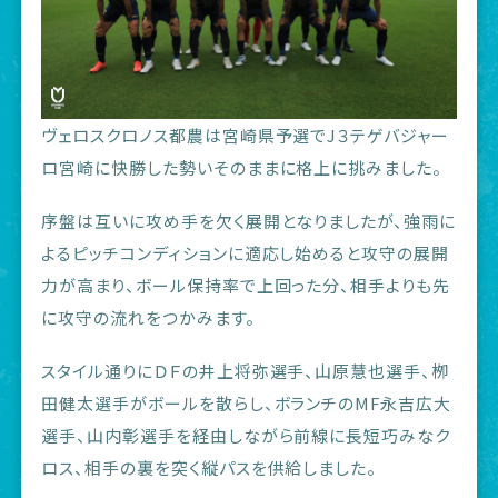
ヴェロスクロノス都農は宮崎県予選でJ３テゲバジャー
ロ宮崎に快勝した勢いそのままに格上に挑みました。
序盤は互いに攻め手を欠く展開となりましたが、強雨に
よるピッチコンディションに適応し始めると攻守の展開
力が高まり、ボール保持率で上回った分、相手よりも先
に攻守の流れをつかみます。
スタイル通りにＤＦの井上将弥選手、山原慧也選手、栁
田健太選手がボールを散らし、ボランチのMF永吉広大
選手、山内彰選手を経由しながら前線に長短巧みなク
ロス、相手の裏を突く縦パスを供給しました。