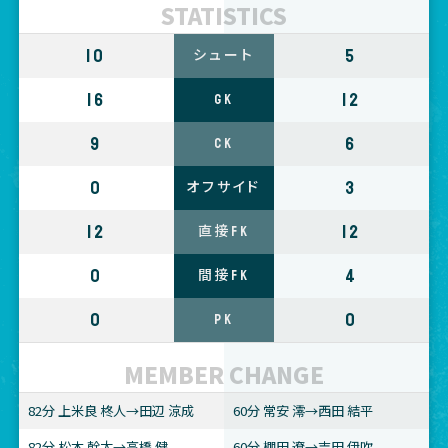
STATISTICS
10
5
シュート
16
12
GK
9
6
CK
0
3
オフサイド
12
12
直接FK
0
4
間接FK
0
0
PK
MEMBER CHANGE
82分 上米良 柊人→田辺 涼成
60分 常安 澪→西田 結平
82分 松本 幹太→高橋 健
60分 棚田 遼→吉田 伊吹