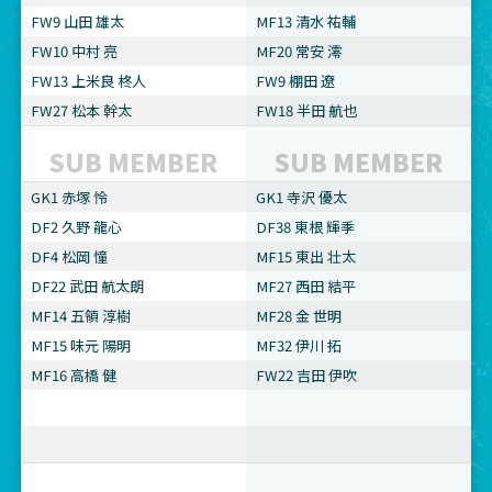
FW9 山田 雄太
MF13 清水 祐輔
FW10 中村 亮
MF20 常安 澪
FW13 上米良 柊人
FW9 棚田 遼
FW27 松本 幹太
FW18 半田 航也
SUB MEMBER
SUB MEMBER
GK1 赤塚 怜
GK1 寺沢 優太
DF2 久野 龍心
DF38 東根 輝季
DF4 松岡 憧
MF15 東出 壮太
DF22 武田 航太朗
MF27 西田 結平
MF14 五領 淳樹
MF28 金 世明
MF15 味元 陽明
MF32 伊川 拓
MF16 高橋 健
FW22 吉田 伊吹