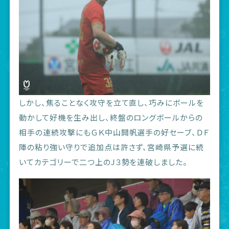
しかし、焦ることなく攻守を立て直し、巧みにボールを
動かして好機を生み出し、終盤のロングボールからの
相手の連続攻撃にもＧＫ中山開帆選手の好セーブ、ＤＦ
陣の粘り強い守りで追加点は許さず、宮崎県予選に続
いてカテゴリーで二つ上のJ３勢を連破しました。