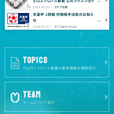
ェロスクロノス都農 公式グッズショッ
プ出店のお知らせ
2026.07.29
クラブ活動
天皇杯 1回戦 対戦相手決定のお知ら
せ
2026.07.27
インフォメーション
TOPICS
ヴェロスクロノス都農の最新情報を随時紹介
TEAM
チームについて紹介