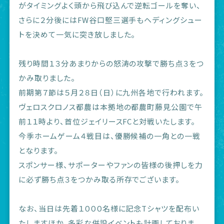
がタイミングよく頭から飛び込んで逆転ゴールを奪い、
さらに２分後にはFW谷口堅三選手もヘディングシュー
トを決めて一気に突き放しました。
残り時間１３分あまりからの怒涛の攻撃で勝ち点３をつ
かみ取りました。
前期第７節は５月２８日（日）に九州各地で行われます。
ヴェロスクロノス都農は本拠地の都農町藤見公園で午
前１１時より、首位ジェイリースFCと対戦いたします。
今季ホームゲーム４戦目は、優勝候補の一角との一戦
となります。
スポンサー様、サポーターやファンの皆様の後押しを力
に必ず勝ち点３をつかみ取る所存でございます。
なお、当日は先着１０００名様に記念Tシャツを配布い
たしますほか、多彩な併設イベントも計画しておりま