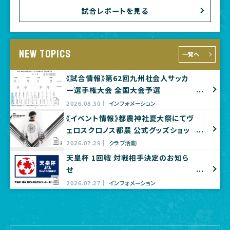
試合レポートを見る
NEW TOPICS
一覧へ
《試合情報》第62回九州社会人サッカ
ー選手権大会 全国大会予選
2026.08.30
インフォメーション
《イベント情報》都農神社夏大祭にてヴ
ェロスクロノス都農 公式グッズショッ
プ出店のお知らせ
2026.07.29
クラブ活動
天皇杯 1回戦 対戦相手決定のお知ら
せ
2026.07.27
インフォメーション