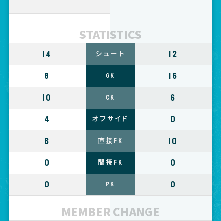
STATISTICS
14
12
シュート
8
16
GK
10
6
CK
4
0
オフサイド
6
10
直接FK
0
0
間接FK
0
0
PK
MEMBER CHANGE