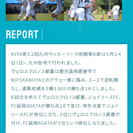
REPORT
KYFA第５１回九州サッカーリーグ前期第６節は５月１４
日（日）、九州各地で行われました。
ヴェロスクロノス都農は鹿児島県鹿屋市で
NIFSKANOYAとのアウェー戦に臨み、３—１で逆転勝
ちし、通算成績を５勝１分けの勝ち点１６としました。
６試合を終えてヴェロスクロノス都農、ジェイリースFC、
FC延岡AGATAが勝ち点１６で並び、得失点差でジェイ
リースFCが首位に立ち、２位にヴェロスクロノス都農が
付け、FC延岡AGATAが３位という順位になりました。