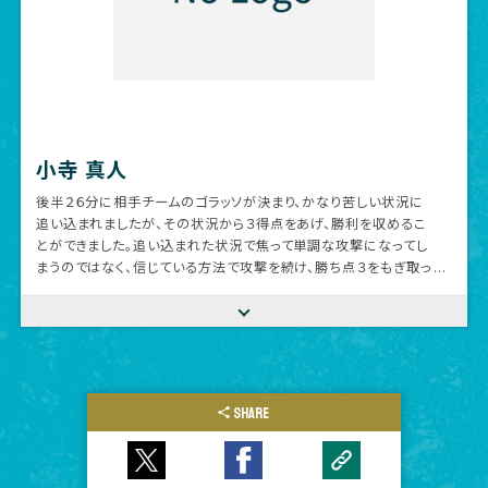
小寺 真人
後半２６分に相手チームのゴラッソが決まり、かなり苦しい状況に
追い込まれましたが、その状況から３得点をあげ、勝利を収めるこ
とができました。追い込まれた状況で焦って単調な攻撃になってし
まうのではなく、信じている方法で攻撃を続け、勝ち点３をもぎ取っ
た選手たちは素晴らしかったと思います。この試合で出た課題を糧
にして成長し続けていきます。本日もアウェーの地まで足を運び、
最後までチームを支えてくれたサポーター・ファンの皆様、ありがと
うございました。NIFS KANOYA FCの皆様、審判団の皆様、運営し
ていただいた皆様、ありがとうございました。最後に、朝早くから試
合開始ギリギリまで、グランドの状況をよくするためにハードワーク
SHARE
していただいたNIFS KANOYA FCの皆様に重ねてお礼を申し上げ
ます。