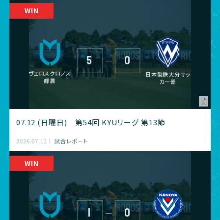
5
0
―
ヴェロスクロノス
日本製鉄大分サッ
都農
カー部
07.12 (日曜日) 第54回 KYUリーグ 第13節
2026.07.12
試合レポート
1
0
―