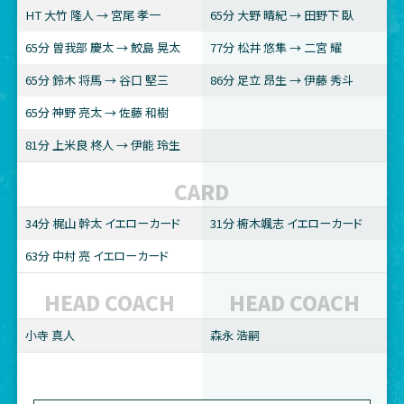
HT 大竹 隆人 → 宮尾 孝一
65分 大野 晴紀 → 田野下 臥
65分 曽我部 慶太 → 鮫島 晃太
77分 松井 悠隼 → 二宮 耀
65分 鈴木 将馬 → 谷口 堅三
86分 足立 昂生 → 伊藤 秀斗
65分 神野 亮太 → 佐藤 和樹
81分 上米良 柊人 → 伊能 玲生
CARD
34分 梶山 幹太 イエローカード
31分 椨木颯志 イエローカード
63分 中村 亮 イエローカード
HEAD COACH
HEAD COACH
小寺 真人
森永 浩嗣