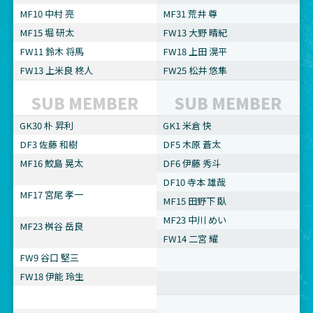
MF10 中村 亮
MF31 荒井 尊
MF15 堀 研太
FW13 大野 晴紀
FW11 鈴木 将馬
FW18 上田 滉平
FW13 上米良 柊人
FW25 松井 悠隼
SUB MEMBER
SUB MEMBER
GK30 朴 昇利
GK1 米倉 快
DF3 佐藤 和樹
DF5 木原 蒼太
MF16 鮫島 晃太
DF6 伊藤 秀斗
DF10 寺本 雄哉
MF17 宮尾 孝一
MF15 田野下 臥
MF23 中川 めい
MF23 桝谷 岳良
FW14 二宮 耀
FW9 谷口 堅三
FW18 伊能 玲生