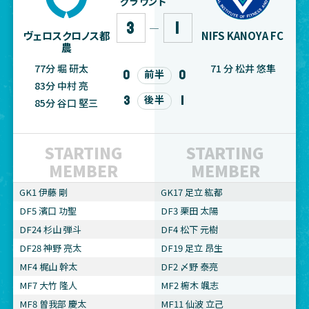
グラウンド
3
1
―
ヴェロスクロノス都
NIFS KANOYA FC
農
77分 堀 研太
71 分 松井 悠隼
0
0
前半
83分 中村 亮
3
1
後半
85分 谷口 堅三
STARTING
STARTING
MEMBER
MEMBER
GK1 伊藤 剛
GK17 足立 紘都
DF5 濱口 功聖
DF3 栗田 太陽
DF24 杉山 弾斗
DF4 松下 元樹
DF28 神野 亮太
DF19 足立 昂生
MF4 梶山 幹太
DF2 〆野 泰亮
MF7 大竹 隆人
MF2 椨木 颯志
MF8 曽我部 慶太
MF11 仙波 立己