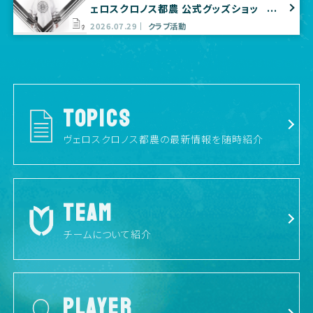
ェロスクロノス都農 公式グッズショッ
プ出店のお知らせ
2026.07.29
クラブ活動
TOPICS
ヴェロスクロノス都農の最新情報を随時紹介
TEAM
チームについて紹介
PLAYER