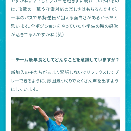
ですかね。今でもサッカーを飽きずに続けていられるの
は、攻撃の一撃や守備対応の楽しさはもちろんですが、
一本のパスで形勢逆転が狙える面白さがあるからだと
思います。全ポジションをやっていた小学生の時の感覚
が活きてるんですかね（笑）
―チーム最年長としてどんなことを意識していますか？
新加入の子たちがあまり緊張しないでリラックスしてプ
レーできるように、雰囲気づくりでたくさん声を出すよう
にしています。