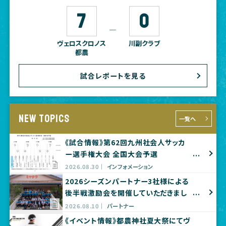
7
0
―
ヴェロスクロノス
川副クラブ
都農
試合レポートを見る
NEW TOPICS
一覧へ
《試合情報》第62回九州社会人サッカ
ー選手権大会 全国大会予選
2026.08.30
インフォメーション
2026シーズンパートナー3社様による
後半戦激励会を開催していただきまし
た
2026.08.10
パートナー
《イベント情報》都農神社夏大祭にてヴ