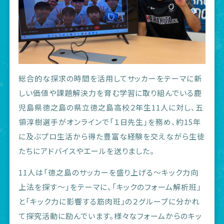
総合的な探求の時間を活用してサッカーをテーマに新
しい価値や課題解決力を育む学習に取り組んでいる鹿
児島県徳之島の県立徳之島高校２年生11人に対し、五
領淳樹選手がオンラインで「１日先生」を務め、約15年
に及ぶプロ生活から得た豊富な経験を交えながら生徒
たちにアドバイスやエールを送りました。
11人は「徳之島のサッカーを盛り上げる～キック力向
上法を探す～」をテーマに、「キックのフォーム解析班」
と「キック力に影響する筋肉班」の２グループに分かれ
て探究活動に励んでいます。様々なフォームからのキッ