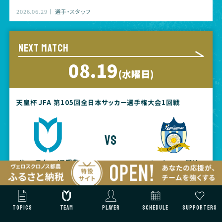
2026.06.29
選手・スタッフ
NEXT MATCH
08.19
(水曜日)
天皇杯 JFA 第105回全日本サッカー選手権大会1回戦
vs
ヴェロスクロノス都農
カマタマーレ讃岐
【開場時間】
17:00
【KICK OFF】
19:00
TOPICS
TEAM
PLAYER
SCHEDULE
SUPPORTERS
【会場】
いちご宮崎新富サッカー場