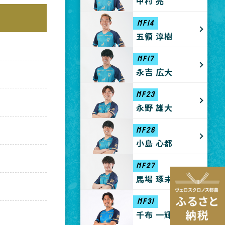
中村 亮
MF14
五領 淳樹
MF17
永吉 広大
MF23
永野 雄大
MF26
小島 心都
MF27
馬場 琢未
MF31
千布 一輝