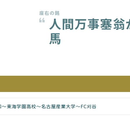
座右の銘
人間万事塞翁
馬
愛知〜東海学園高校〜名古屋産業大学〜FC刈谷