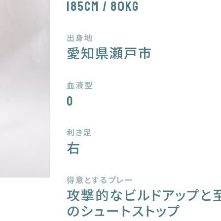
185cm / 80kg
出身地
愛知県瀬戸市
血液型
O
利き足
右
得意とするプレー
攻撃的なビルドアップと
のシュートストップ