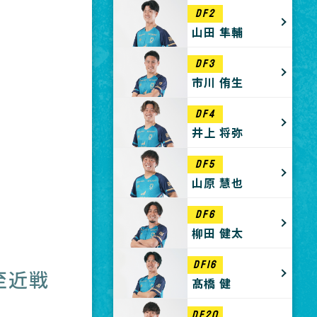
DF2
山田 隼輔
DF3
市川 侑生
DF4
井上 将弥
DF5
山原 慧也
DF6
柳田 健太
DF16
至近戦
髙橋 健
DF20