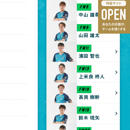
FW8
中山 雄希
FW9
山田 雄太
FW11
濱田 智也
FW13
上米良 柊人
FW18
髙貝 樹幹
FW19
鈴木 琉矢