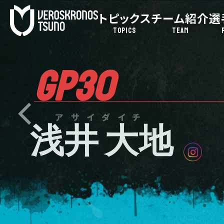
トピックス
チーム紹介
選
TOPICS
TEAM
GP30
アサイダイチ
浅井 大地