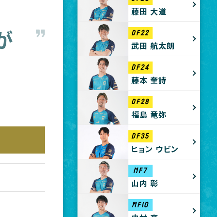
藤田 大道
DF22
が
武田 航太朗
DF24
藤本 奎詩
DF28
福島 竜弥
DF35
ヒョン ウビン
MF7
山内 彰
MF10