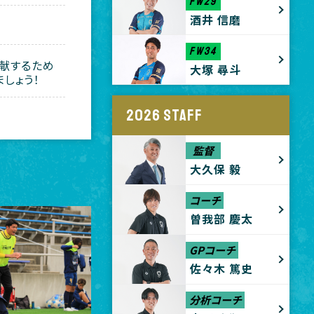
FW29
酒井 信磨
FW34
献するため
大塚 尋斗
しょう！
2026 STAFF
監督
大久保 毅
コーチ
曽我部 慶太
GPコーチ
佐々木 篤史
分析コーチ