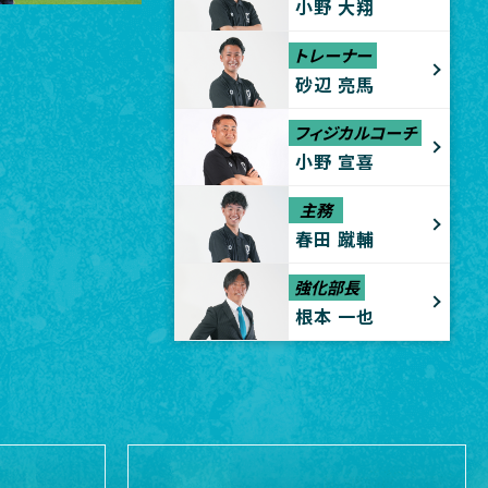
小野 大翔
トレーナー
砂辺 亮馬
フィジカルコーチ
小野 宣喜
主務
春田 蹴輔
強化部長
根本 一也