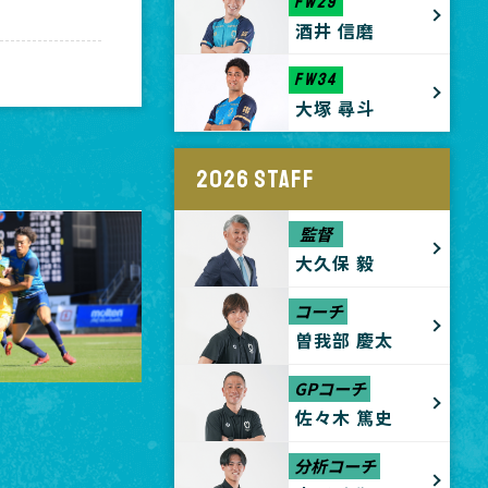
FW29
酒井 信磨
FW34
大塚 尋斗
2026 STAFF
監督
大久保 毅
コーチ
曽我部 慶太
GPコーチ
佐々木 篤史
分析コーチ