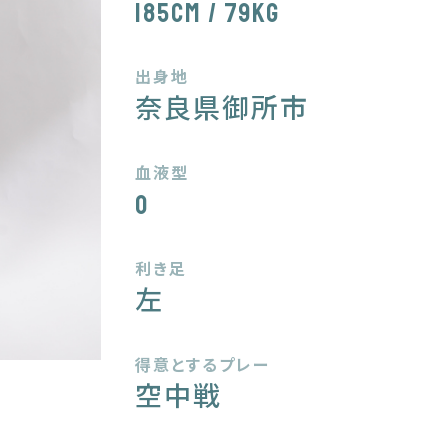
185cm / 79kg
出身地
奈良県御所市
血液型
O
利き足
左
得意とするプレー
空中戦