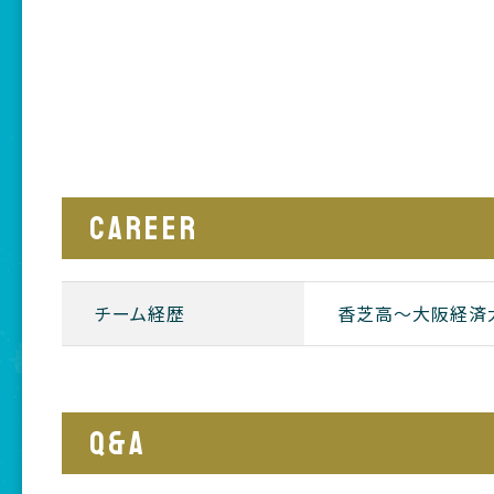
CAREER
チーム経歴
香芝高〜大阪経済
Q&A