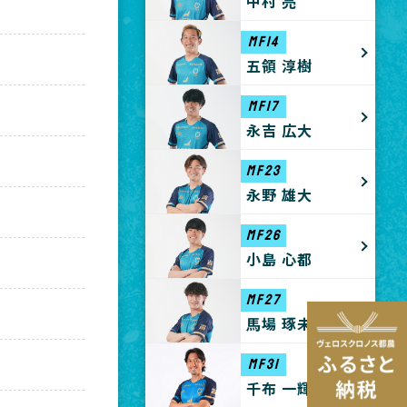
中村 亮
MF14
五領 淳樹
MF17
永吉 広大
MF23
永野 雄大
MF26
小島 心都
MF27
馬場 琢未
MF31
千布 一輝