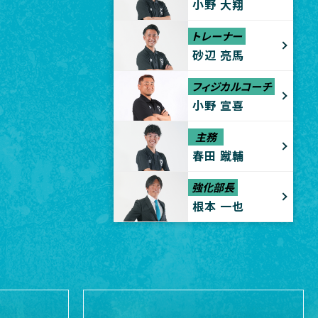
小野 大翔
トレーナー
砂辺 亮馬
フィジカルコーチ
小野 宣喜
主務
春田 蹴輔
強化部長
根本 一也