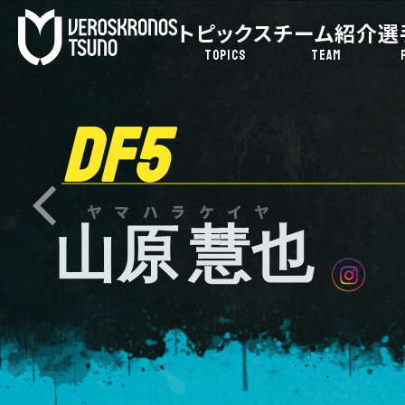
トピックス
チーム紹介
選
TOPICS
TEAM
DF5
ヤマハラケイヤ
山原 慧也