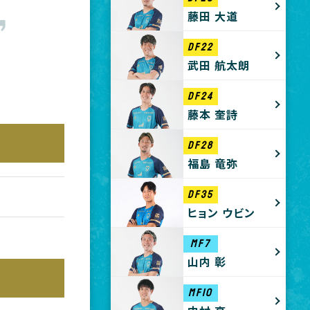
藤田 大道
DF22
武田 航太朗
DF24
藤本 奎詩
DF28
福島 竜弥
DF35
ヒョン ウビン
MF7
山内 彰
MF10