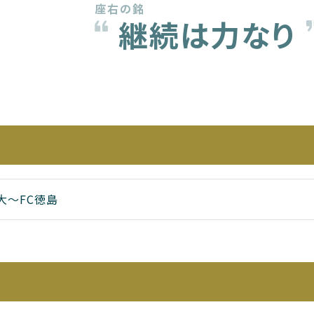
座右の銘
継続は力なり
大〜FC徳島