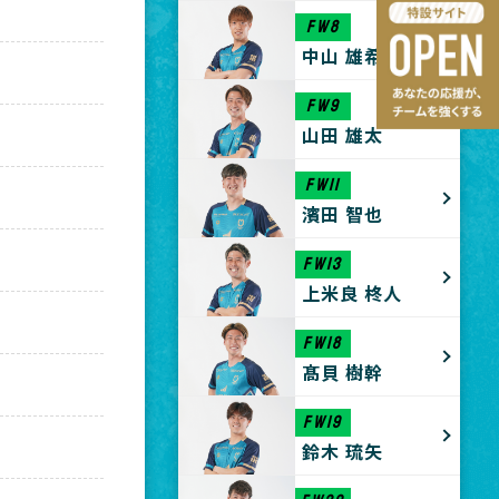
FW8
中山 雄希
FW9
山田 雄太
FW11
濱田 智也
FW13
上米良 柊人
FW18
髙貝 樹幹
FW19
鈴木 琉矢