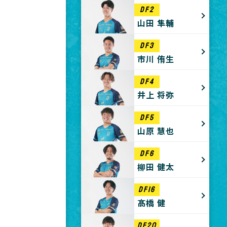
DF2
山田 隼輔
DF3
市川 侑生
DF4
井上 将弥
DF5
山原 慧也
DF6
柳田 健太
DF16
髙橋 健
DF20